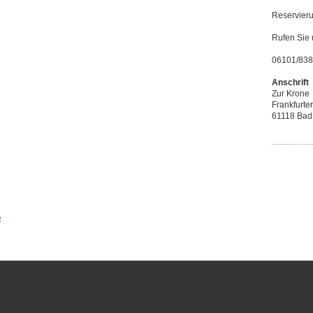
Reservieru
Rufen Sie 
06101/83
Anschrift
Zur Krone
Frankfurter
61118 Bad 
p