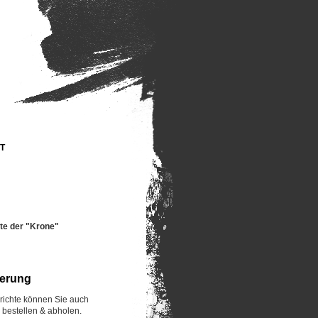
T
te der "Krone"
ierung
richte können Sie auch
h bestellen & abholen.