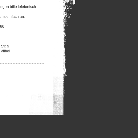
ngen bitte telefonisch.
uns einfach an:
866
 Str. 9
Vilbel